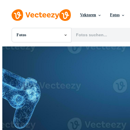
Vektoren
Fotos
Fotos
Alle Bilder
Fotos
PNGs
PSDs
SVGs
Vorlagen
Vektoren
Videos
Motion Graphics
Redaktionelle Bilder
Redaktionelle Ereignisse