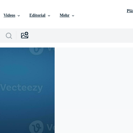
Pl
Videos
Editorial
Mehr