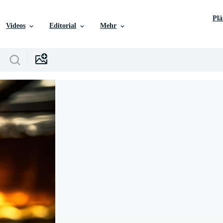
Pl
Videos
Editorial
Mehr