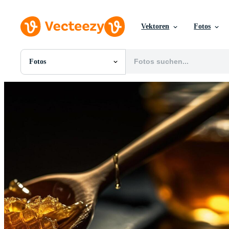
Vektoren
Fotos
Fotos
Alle Bilder
Fotos
PNGs
PSDs
SVGs
Vorlagen
Vektoren
Videos
Motion Graphics
Redaktionelle Bilder
Redaktionelle Ereignisse