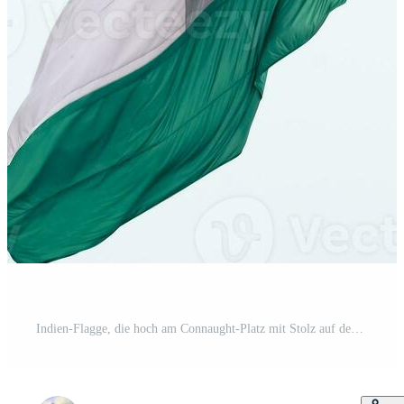
Indien-Flagge, die hoch am Connaught-Platz mit Stolz auf den blauen Himmel fliegt, Indien-Flagge flattert, indische Flagge am Unabhängigkeitstag und Tag der Republik Indien, Schuss nach oben geneigt, indische Flagge schwenkend, Har Ghar Tiranga Pro Foto