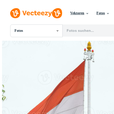
Vektoren
Fotos
Fotos
Alle Bilder
Fotos
PNGs
PSDs
SVGs
Vorlagen
Vektoren
Videos
Motion Graphics
Redaktionelle Bilder
Redaktionelle Ereignisse