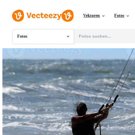
Vektoren
Fotos
Fotos
Alle Bilder
Fotos
PNGs
PSDs
SVGs
Vorlagen
Vektoren
Videos
Motion Graphics
Redaktionelle Bilder
Redaktionelle Ereignisse