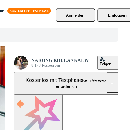
äne
Anmelden
Einloggen
NARONG KHUEANKAEW
Folgen
8.178 Ressourcen
Kostenlos mit Testphase
Kein Verweis
erforderlich