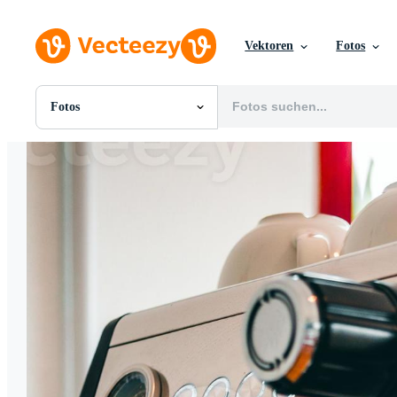
Vektoren
Fotos
Fotos
Alle Bilder
Fotos
PNGs
PSDs
SVGs
Vorlagen
Vektoren
Videos
Motion Graphics
Redaktionelle Bilder
Redaktionelle Ereignisse