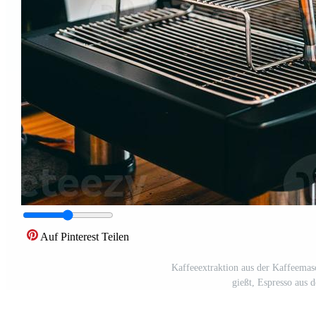
Auf Pinterest Teilen
Kaffeeextraktion aus der Kaffeemasc
gießt, Espresso aus 