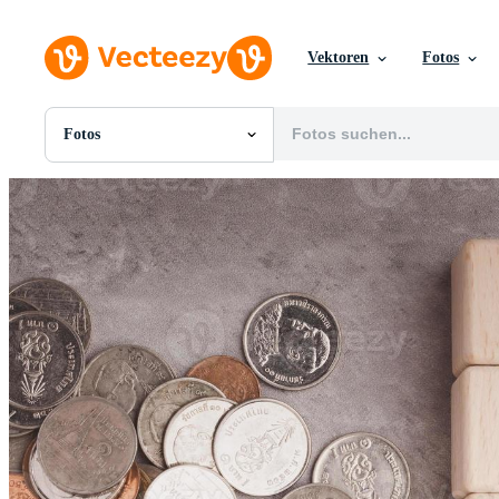
Vektoren
Fotos
Fotos
Alle Bilder
Fotos
PNGs
PSDs
SVGs
Vorlagen
Vektoren
Videos
Motion Graphics
Redaktionelle Bilder
Redaktionelle Ereignisse