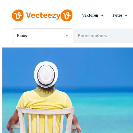
Vektoren
Fotos
Fotos
Alle Bilder
Fotos
PNGs
PSDs
SVGs
Vorlagen
Vektoren
Videos
Motion Graphics
Redaktionelle Bilder
Redaktionelle Ereignisse