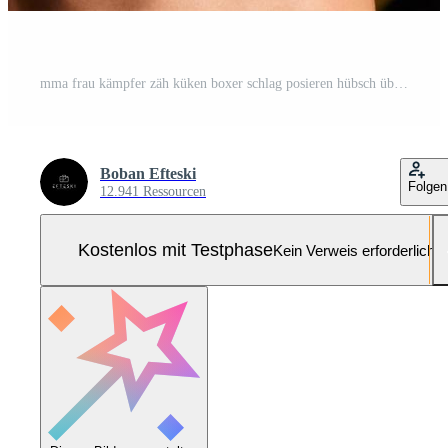
mma frau kämpfer zäh küken boxer schlag posieren hübsch übung training cross fit athlet Pro Foto
Boban Efteski
Folgen
12.941 Ressourcen
Kostenlos mit Testphase
Kein Verweis erforderlich