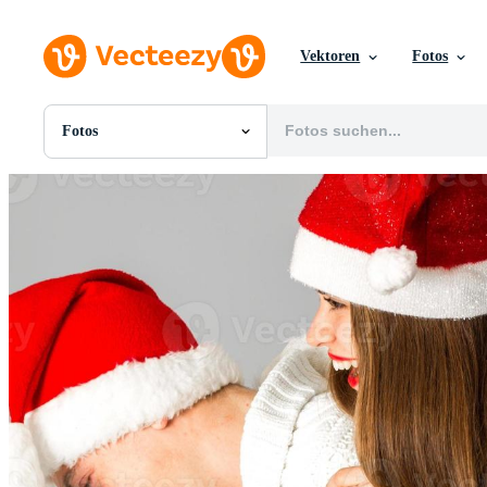
Vektoren
Fotos
Fotos
Alle Bilder
Fotos
PNGs
PSDs
SVGs
Vorlagen
Vektoren
Videos
Motion Graphics
Redaktionelle Bilder
Redaktionelle Ereignisse