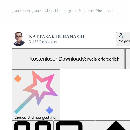
grauer oder grauer Edelstahlhintergrund Nahtloses Muster aus Rosteisenwand oder Tapete in Schwarz-Weiß-Ton oder Monochrom. strukturiertes oder Grunge-Paneel und hartes Materialkonzept. Kostenloses Foto
NATTASAK BURANASRI
Folgen
3.132 Ressourcen
Kostenloser Download
Verweis erforderlich
Dieses Bild neu gestalten