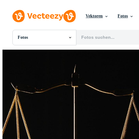
Vektoren
Fotos
Fotos
Alle Bilder
Fotos
PNGs
PSDs
SVGs
Vorlagen
Vektoren
Videos
Motion Graphics
Redaktionelle Bilder
Redaktionelle Ereignisse