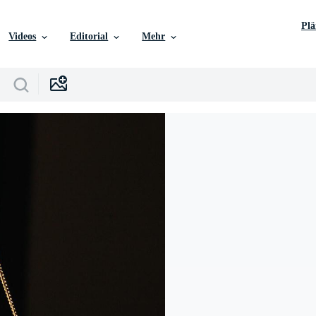
Pl
Videos
Editorial
Mehr