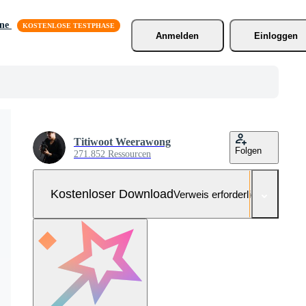
äne
Anmelden
Einloggen
Titiwoot Weerawong
Folgen
271.852 Ressourcen
Kostenloser Download
Verweis erforderlich