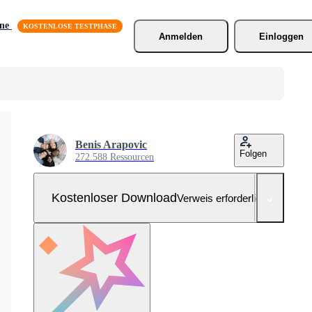
äne
Anmelden
Einloggen
Benis Arapovic
Folgen
272.588 Ressourcen
Kostenloser Download
Verweis erforderlich