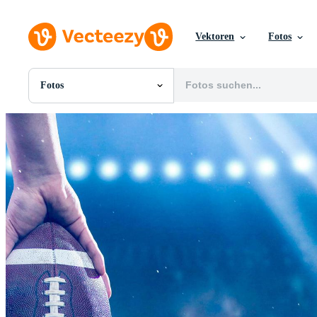
Vektoren
Fotos
Fotos
Alle Bilder
Fotos
PNGs
PSDs
SVGs
Vorlagen
Vektoren
Videos
Motion Graphics
Redaktionelle Bilder
Redaktionelle Ereignisse