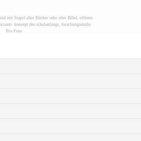
nd mit Stapel alter Bücher oder alter Bibel, offenes
rraum. konzept des schulanfangs, forschungsstudie
Pro Foto