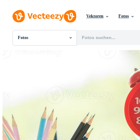
Vektoren
Fotos
Fotos
Alle Bilder
Fotos
PNGs
PSDs
SVGs
Vorlagen
Vektoren
Videos
Motion Graphics
Redaktionelle Bilder
Redaktionelle Ereignisse