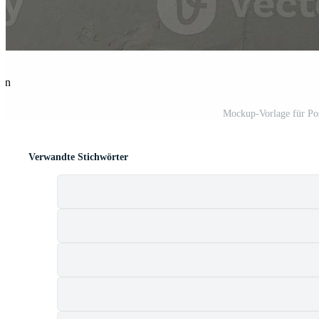
len
Mockup-Vorlage für Pos
Verwandte Stichwörter