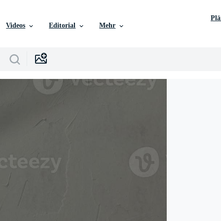
Pl
Videos
Editorial
Mehr