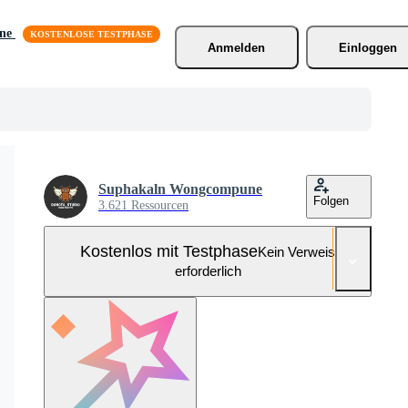
äne
Anmelden
Einloggen
Suphakaln Wongcompune
Folgen
3.621 Ressourcen
Kostenlos mit Testphase
Kein Verweis
erforderlich