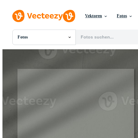
Vektoren
Fotos
Fotos
Alle Bilder
Fotos
PNGs
PSDs
SVGs
Vorlagen
Vektoren
Videos
Motion Graphics
Redaktionelle Bilder
Redaktionelle Ereignisse