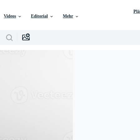
Pl
Videos
Editorial
Mehr