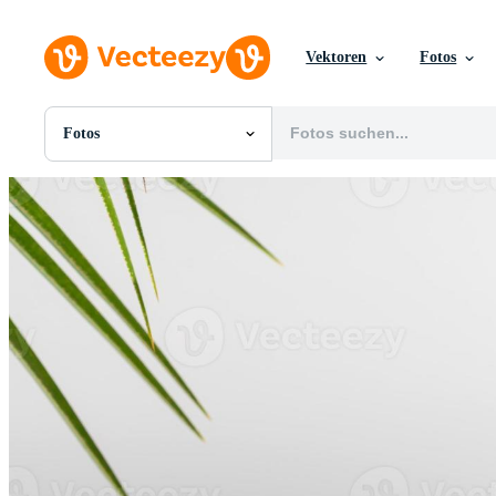
Vektoren
Fotos
Fotos
Alle Bilder
Fotos
PNGs
PSDs
SVGs
Vorlagen
Vektoren
Videos
Motion Graphics
Redaktionelle Bilder
Redaktionelle Ereignisse