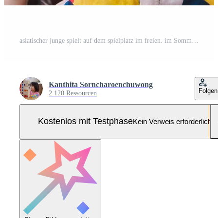
asiatischer junge spielt auf dem spielplatz im freien. im Sommer oder Frühling. Das Kind fühlte sich heiß und verschwitzt im Gesicht an. kümmert sich bei heißem wetter um die gesundheit des jungen kindes. Baby 2-3 Jahre alt. Kinder tragen ein buntes Kleid Pro Foto
Kanthita Sorncharoenchuwong
Folgen
2.120 Ressourcen
Kostenlos mit Testphase
Kein Verweis erforderlich