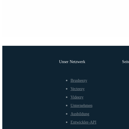
Unser Netzwerk
Seit
Brusheezy
Vecteezy
Videezy
Unternehmen
Ausbildung
Entwickler-API