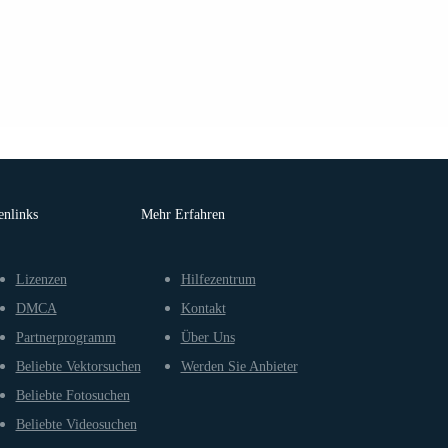
enlinks
Mehr Erfahren
Lizenzen
Hilfezentrum
DMCA
Kontakt
Partnerprogramm
Über Uns
Beliebte Vektorsuchen
Werden Sie Anbieter
Beliebte Fotosuchen
Beliebte Videosuchen