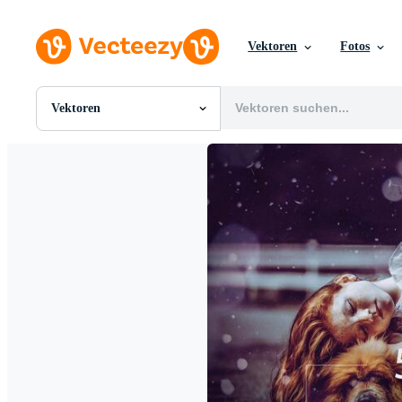
Vektoren
Fotos
Vektoren
Alle Bilder
Fotos
PNGs
PSDs
SVGs
Vorlagen
Vektoren
Videos
Motion Graphics
Redaktionelle Bilder
Redaktionelle Ereignisse